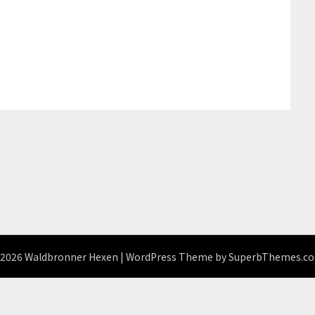
2026 Waldbronner Hexen
| WordPress Theme by
SuperbThemes.c