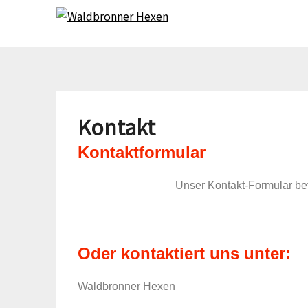
W
Skip
Skip
to
to
content
content
Kontakt
Kontaktformular
Unser Kontakt-Formular bef
Oder kontaktiert uns unter:
Waldbronner Hexen