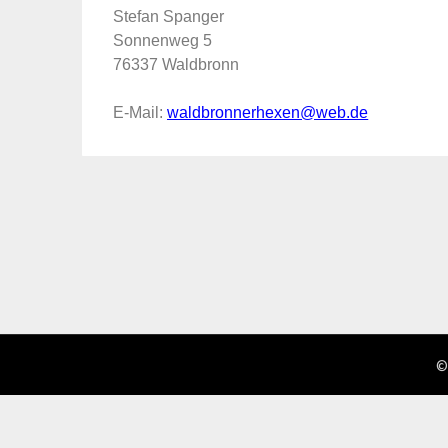
Stefan Spanger
Sonnenweg 5
76337 Waldbronn
E-Mail:
waldbronnerhexen@web.de
©