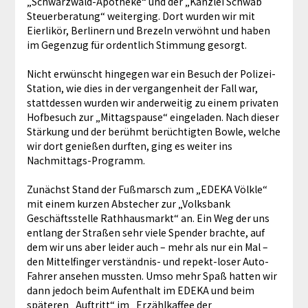
„Schwarzwald-Apotheke“ und der „Kanzlei Schwab
Steuerberatung“ weiterging. Dort wurden wir mit
Eierlikör, Berlinern und Brezeln verwöhnt und haben
im Gegenzug für ordentlich Stimmung gesorgt.
Nicht erwünscht hingegen war ein Besuch der Polizei-
Station, wie dies in der vergangenheit der Fall war,
stattdessen wurden wir anderweitig zu einem privaten
Hofbesuch zur „Mittagspause“ eingeladen. Nach dieser
Stärkung und der berühmt berüchtigten Bowle, welche
wir dort genießen durften, ging es weiter ins
Nachmittags-Programm.
Zunächst Stand der Fußmarsch zum „EDEKA Völkle“
mit einem kurzen Abstecher zur „Volksbank
Geschäftsstelle Rathhausmarkt“ an. Ein Weg der uns
entlang der Straßen sehr viele Spender brachte, auf
dem wir uns aber leider auch – mehr als nur ein Mal –
den Mittelfinger verständnis- und repekt-loser Auto-
Fahrer ansehen mussten. Umso mehr Spaß hatten wir
dann jedoch beim Aufenthalt im EDEKA und beim
späteren „Auftritt“ im „Erzählkaffee der