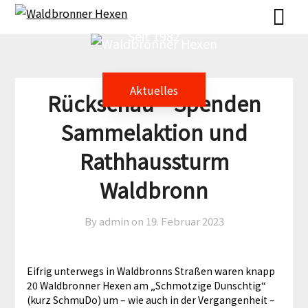
Skip
Skip
to
to
Seit 1982
content
content
Aktuelles
Rückschau – Spenden
Sammelaktion und
Rathhaussturm
Waldbronn
By admin on
19. Februar 2023
Eifrig unterwegs in Waldbronns Straßen waren knapp
20 Waldbronner Hexen am „Schmotzige Dunschtig“
(kurz SchmuDo) um – wie auch in der Vergangenheit –