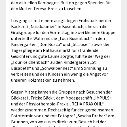
den aktuellen Kampagne-Button gegen Spenden für
den Mutter-Teresa-Kreis zu tauschen.
Los ging es mit einem ausgiebigen Frühstück bei der
Bäckerei „Nussbaumer“ in Busenbach, ehe sich die
Großgruppe für den Vormittag in zwei kleinere Gruppe
unterteilte. Während die „Tour Busenbach“ in den
Kindergärten „Don Bosco“ und „St. Josef“ sowie der
Tagespflege am Rathausmarkt für strahlende
Gesichter und gute Laune sorgte, führte der Weg der
„Tour Reichenbach“ zu den Kindergärten „St.
Elisabeth“ und „Schwalbennest“ um Stimmung zu
verbreiten und den Kindern ein wenig die Angst vor
unseren Holzmasken zu nehmen.
Gegen Mittag kamen die Gruppen nach Besuchen der
Bäckerei „Fricke Bäck“, dem Modegeschäft „IMPULS“
und der Phsyiotherapie-Praxis „REHA PRAX OHL“
wieder zusammen. Rechtzeitig für den gemeinsamen
Fototermin von und mit Fotograf „Sascha Dreher“ am
Brunnen, von wo aus es direkt zum Besuch bei der