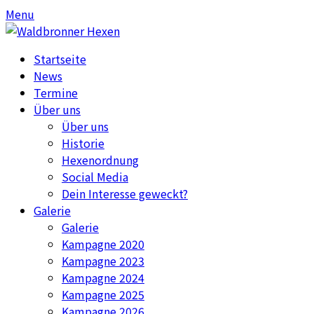
Skip
Skip
Menu
to
to
content
content
Startseite
News
Termine
Über uns
Über uns
Historie
Hexenordnung
Social Media
Dein Interesse geweckt?
Galerie
Galerie
Kampagne 2020
Kampagne 2023
Kampagne 2024
Kampagne 2025
Kampagne 2026