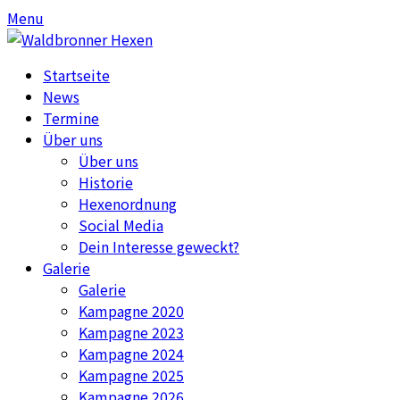
Skip
Skip
Menu
to
to
content
content
Startseite
News
Termine
Über uns
Über uns
Historie
Hexenordnung
Social Media
Dein Interesse geweckt?
Galerie
Galerie
Kampagne 2020
Kampagne 2023
Kampagne 2024
Kampagne 2025
Kampagne 2026