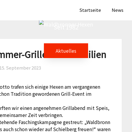
aldbronner Hex
Startseite
News
Seit 1982
Aktuelles
er-Grillen mit Familien
15. September 2023
otto trafen sich einige Hexen am vergangenen
schon Tradition gewordenen Grill-Event im
ften wir einen angenehmen Grillabend mit Speis,
gemeinsamer Zeit verbringen.
stehende Faschingskampagne gestreut: „Waldbronn
s auch schon wieder auf Schielberg freuen!“ waren