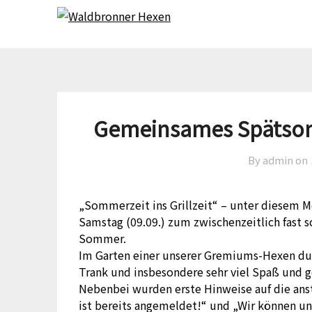
W
Skip
Skip
to
to
content
content
Gemeinsames Spätsomm
By admin on
„Sommerzeit ins Grillzeit“ – unter diesem M
Samstag (09.09.) zum zwischenzeitlich fast 
Sommer.
Im Garten einer unserer Gremiums-Hexen dur
Trank und insbesondere sehr viel Spaß und 
Nebenbei wurden erste Hinweise auf die an
ist bereits angemeldet!“ und „Wir können un