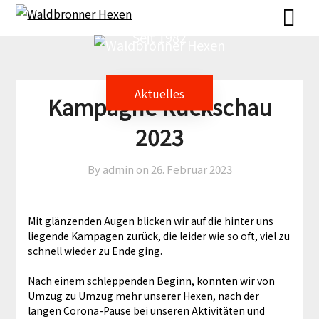
Skip
Skip
to
to
Seit 1982
content
content
Aktuelles
Kampagne Rückschau
2023
By admin on
26. Februar 2023
Mit glänzenden Augen blicken wir auf die hinter uns
liegende Kampagen zurück, die leider wie so oft, viel zu
schnell wieder zu Ende ging.
Nach einem schleppenden Beginn, konnten wir von
Umzug zu Umzug mehr unserer Hexen, nach der
langen Corona-Pause bei unseren Aktivitäten und