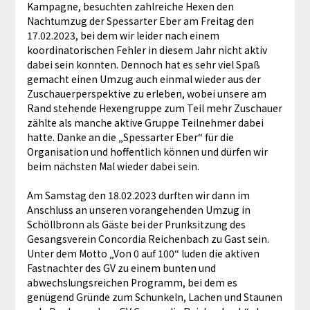
Kampagne, besuchten zahlreiche Hexen den
Nachtumzug der Spessarter Eber am Freitag den
17.02.2023, bei dem wir leider nach einem
koordinatorischen Fehler in diesem Jahr nicht aktiv
dabei sein konnten. Dennoch hat es sehr viel Spaß
gemacht einen Umzug auch einmal wieder aus der
Zuschauerperspektive zu erleben, wobei unsere am
Rand stehende Hexengruppe zum Teil mehr Zuschauer
zählte als manche aktive Gruppe Teilnehmer dabei
hatte. Danke an die „Spessarter Eber“ für die
Organisation und hoffentlich können und dürfen wir
beim nächsten Mal wieder dabei sein.
Am Samstag den 18.02.2023 durften wir dann im
Anschluss an unseren vorangehenden Umzug in
Schöllbronn als Gäste bei der Prunksitzung des
Gesangsverein Concordia Reichenbach zu Gast sein.
Unter dem Motto „Von 0 auf 100“ luden die aktiven
Fastnachter des GV zu einem bunten und
abwechslungsreichen Programm, bei dem es
genügend Gründe zum Schunkeln, Lachen und Staunen