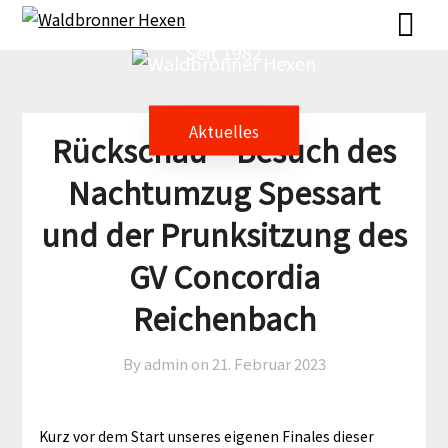
Skip
Skip
to
to
Seit 1982
content
content
Aktuelles
Rückschau – Besuch des
Nachtumzug Spessart
und der Prunksitzung des
GV Concordia
Reichenbach
By admin on
21. Februar 2023
Kurz vor dem Start unseres eigenen Finales dieser